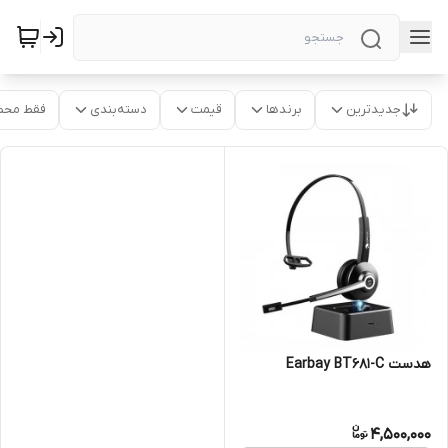
جدیدترین
برندها
قیمت
دسته‌بندی
فقط محص
هدست Earbay BT681-C
4,500,000