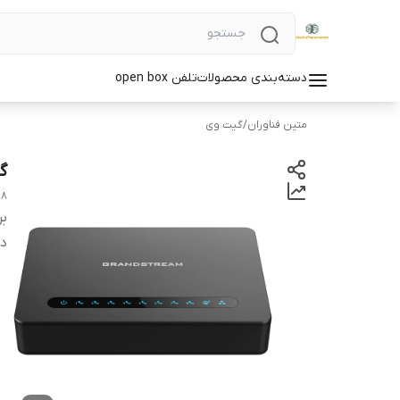
دسته‌بندی محصولات
تلفن open box
متین فناوران
/
گیت وی
گیت
18
بر
دس