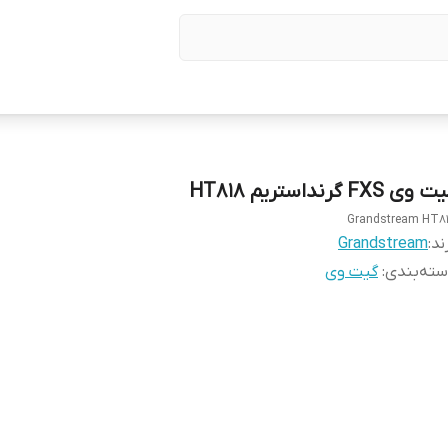
 وی FXS گرنداستریم HT818
Grandstream HT8
ند:
Grandstream
ته‌بندی
:
گیت وی