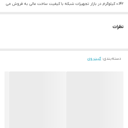
0.142 کیلوگرم در بازار تجهیزات شبکه با کیفیت ساخت عالی به فروش می
رسد. این مبدل ویپ دارای یک پورت FXS و FXO، دو پورت شبکه با
سرعت 100 مگابیت در ثانیه و دو پورت تلفن با سوکت RJ11 بوده و قابلیت
نظرات
اتصال به دو SIP سرور به صورت همزمان را دارد و قادر است که از
پروتکل های T.38 جهت ارسال و دریافت فکس نیز پشتیبانی نماید و
همچنین قابلیت پشتیبانی از کدک های G.711, G.723, G.729A/B/E, G.726-
دسته‌بندی
:
گیت وی
32, AAL2-G.726 (16/24/32/40), iLBC را دارد. مبدل تلفن ویپ
Grandstream مدل HT813 به نشانگر LED مجهز شده که می تواند
وضعیت پاور، تلفن ۱ و ۲ و پورت های شبکه را نمایش دهد.
وزن : 0.142 کیلوگرم
ابعاد: 29* 90 * 130 میلیمتر
اکانت SIP: قابلیت اتصال به دو SIP سرور همزمان
پورت FXS: یک عدد
پورت FXO : یک عدد