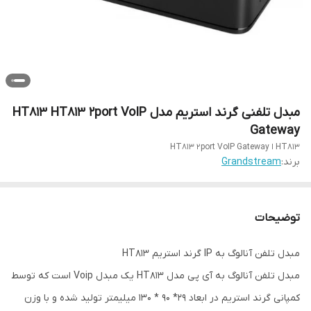
مبدل تلفنی گرند استریم مدل HT813​ HT813 2port VoIP
Gateway
HT813​ ا HT813 2port VoIP Gateway
برند:
Grandstream
توضیحات
مبدل تلفن آنالوگ به IP گرند استریم HT813
مبدل تلفن آنالوگ به آی پی مدل HT813 یک مبدل Voip است که توسط
کمپانی گرند استریم در ابعاد 29* 90 * 130 میلیمتر تولید شده و با وزن