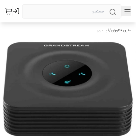
متین فناوران
/
گیت وی