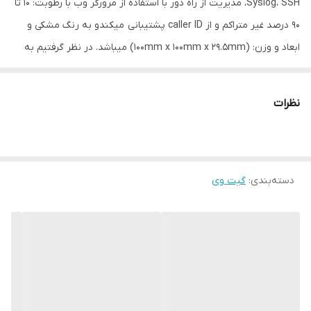
Syslog، SSH، مدیریت از راه دور با استفاده از مرورگر وب با رطوبت: 10 تا
90 درصد غیر متراکم و از caller ID پشتیبانی میکندو به رنگ مشکی و
ابعاد و وزن: (100mm x 100mm x 29.5mm) میباشد. در نظر گرفتیم به
معرفی برخی از ویژگی های برجسته مبدل گرنداستریم مدل ATA HT802
بپردازیم همچنین شما عزیزان میتوانید جهت تهیه این محصول و انواع
نظرات
تلفن تحت شبکه ویپ به فروشگاه آنلاین ایمن ارتباط نیز مراجعه
نمایید.
​دارای 2 پورت FXS و 1 پورت اترنت RJ45 10/100Mbps
دسته‌بندی
:
گیت وی
پشتیبانی از پروتکل های ،SIP TLS, SRTP
پشتیبانی از FXA
پشتیبانی از caller ID
دارای قابلیت های call waiting, 3-way conference, transfer,
forward
برقراری امنیت بالا و قوی با بکارگیری پروتکل های TLS/SRTP/HTTPS