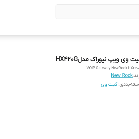
ت وی ویپ نیوراک مدلHX420G
VOIP Gateway NewRock HX42
ند:
New Rock
ته‌بندی
:
گیت وی