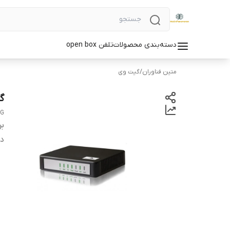
دسته‌بندی محصولات
تلفن open box
متین فناوران
/
گیت وی
گی
0G
بر
دس