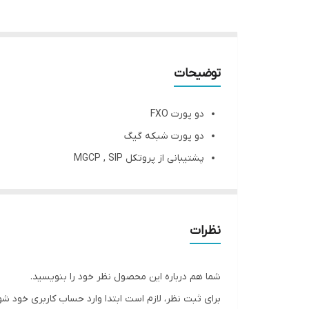
توضیحات
دو پورت FXO
دو پورت شبکه گیگ
پشتیبانی از پروتکل MGCP , SIP
پشتیبانی از FAX
دارای سیستم حذف اکو
دارای ویژگی (IP Filtering List (IP Table
نظرات
امکان ریجستر SIP به صورت گیتوی و ترانک
سخت افزار ارتقاء يافته با سرعت پردازنده 700 MHz
شما هم درباره این محصول نظر خود را بنویسید.
پشتيباني از VLAN Tagging
برای ثبت نظر، لازم است ابتدا وارد حساب کاربری خود شو