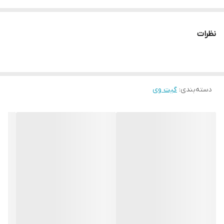
دارای دو پورت شبکه گیگ
پشتیبانی از دو پروتکل SIP وMGCP
نظرات
امکان رمزنگاری مدیا جهت افزایش امنیت
دارای 2 پورت FXS جهت اتصال دو گوشی تلفن آنالوگ
پشتیبانی از FAX، مودم و POS تحت پروتکل¬های T.30 و T.38
دسته‌بندی
:
گیت وی