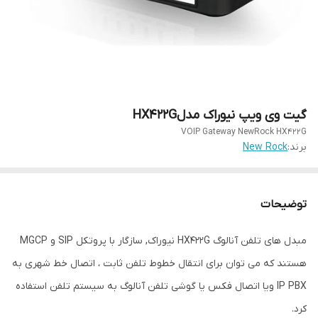
گیت وی ویپ نیوراک مدلHX422G
VOIP Gateway NewRock HX422G
برند:
New Rock
توضیحات
مبدل های تلفن آنالوگ HX422G نیوراک, سازگار با پروتکل SIP و MGCP
هستند که می توان برای انتقال خطوط تلفن ثابت ، اتصال خط شهری به
IP PBX ویا اتصال فکس یا گوشی تلفن آنالوگ به سیستم تلفن استفاده
کرد.