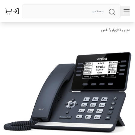
متین فناوران
/
تلفن