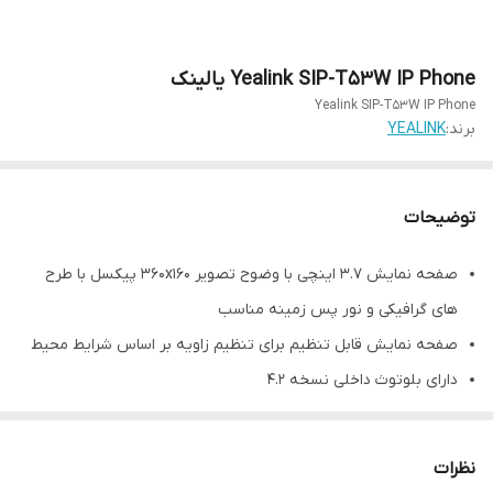
Yealink SIP-T53W IP Phone یالینک
Yealink SIP-T53W IP Phone
برند:
YEALINK
توضیحات
صفحه نمایش 3.7 اینچی با وضوح تصویر 360x160 پیکسل با طرح
های گرافیکی و نور پس زمینه مناسب
صفحه نمایش قابل تنظیم برای تنظیم زاویه بر اساس شرایط محیط
دارای بلوتوث داخلی نسخه 4.2
دارای اتصال وای فایل دو باندی 2.4G/5G Wi-Fi (802.11a/b/g/n/ac)
برای اتصال به دستگاه های دیگر
نظرات
ضبط صدا و اتصال هدست از طریق پرت USB نسخه 2.0 تعبیه شده