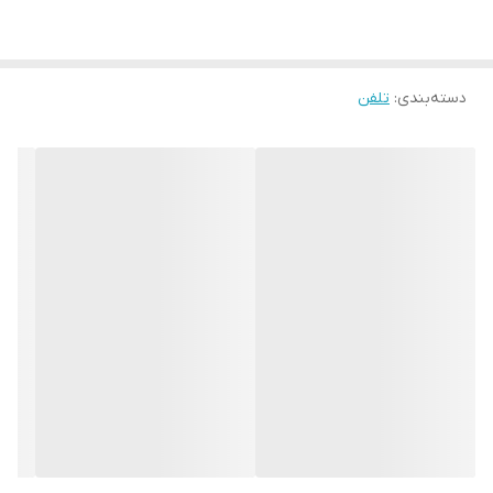
در این دستگاه
اتصال به سه عدد ماژول گسترش EXP50
دسته‌بندی
:
تلفن
قابلیت مدیریت تا 12 اکانت ویپ
دارای دو پورت اترنت
پشتیبانی از قابلیت دریافت برق از طریق پورت اترنت یا همان PoE
پشتیبانی از هدست های HAC برای افزایش صدا برای افراد کم شنوا
قابلیت اتصال بر روی میز یا بر روی دیوار