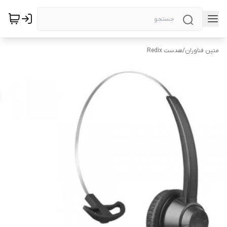
متین فناوران
/
هدست Redix