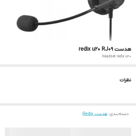
هدست redix u20 RJ09
Headset redix u20
نظرات
دسته‌بندی
:
هدست Redix