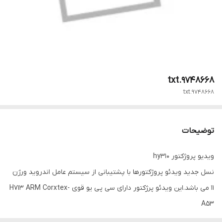
9748668.txt
9748668.txt
توضیحات
ویدیو پروژکتور hy310
نسل جدید ویدئو پروژکتورها با پشتیبانی از سیستم عامل اندروید ورژن
۱۱ می باشد.این ویدئو پرژکتور دارای سی پی یو قوی H713 ARM Corxtex-
A53
و همچنین گرافیک Mali-G31 support OpenGL ES3.2、Vulkan 1.1 and