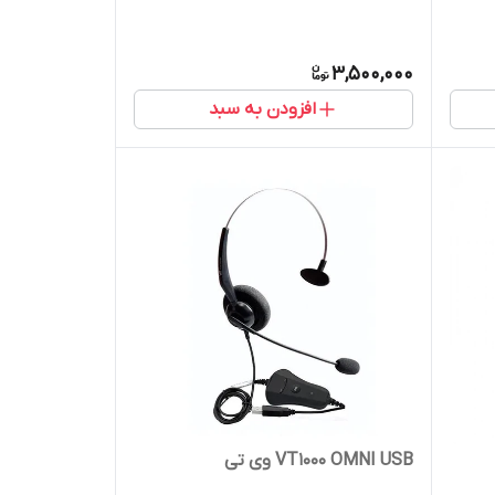
3,500,000
افزودن به سبد
VT1000 OMNI USB وی تی