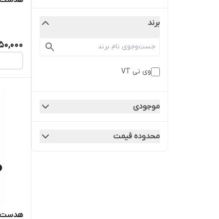
هدست 1500 omni usb 01
برند
50,000
وی تی VT
موجودی
محدوده قیمت
هدست 1000 OMNI DUO USB 01