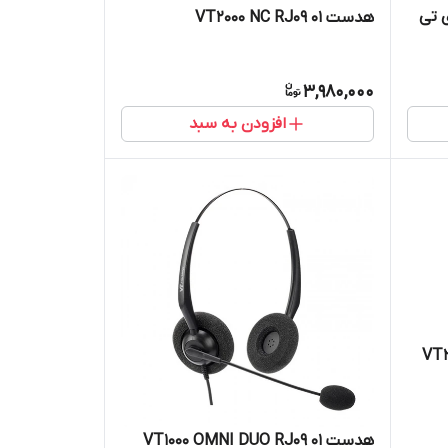
هدست VT2000 NC RJ09 01
3,980,000
افزودن به سبد
هدست VT1000 OMNI DUO RJ09 01