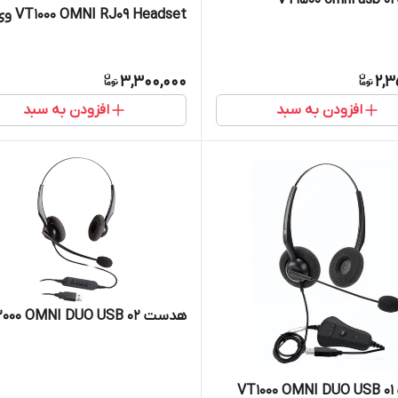
VT
VT1000 OMNI RJ09 Headset وی تی
3,300,000
2,3
افزودن به سبد
افزودن به سبد
هدست VT2000 OMNI DUO USB 02
VT