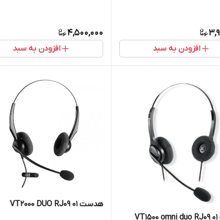
4,500,000
3,
افزودن به سبد
افزودن به سبد
هدست VT2000 DUO RJ09 01
VT