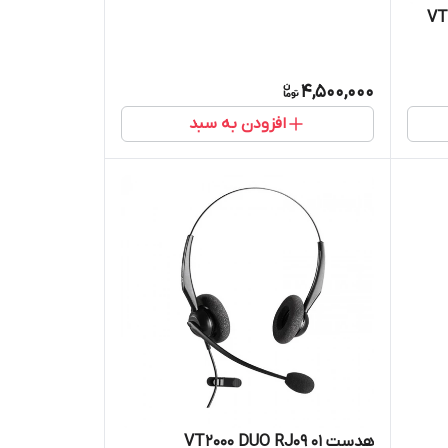
4,500,000
افزودن به سبد
هدست VT2000 DUO RJ09 01