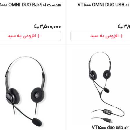
VT
هدست VT1000 OMNI DUO RJ09 01
3,500,000
3,
افزودن به سبد
افزودن به سبد
VT