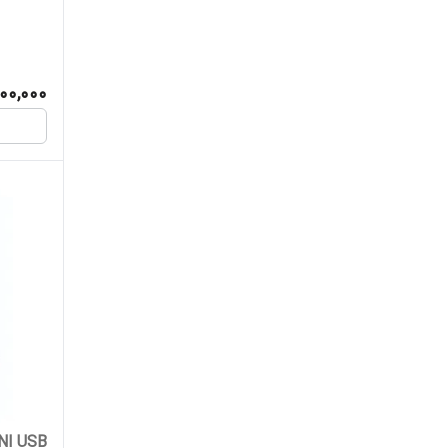
00,000
OMNI USB