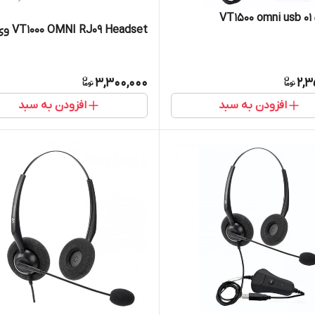
VT
VT1000 OMNI RJ09 Headset وی تی
3,300,000
2,3
افزودن به سبد
افزودن به سبد