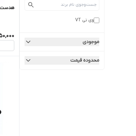
هدست 1500 omni usb 01
وی تی VT
50,000
موجودی
محدوده قیمت