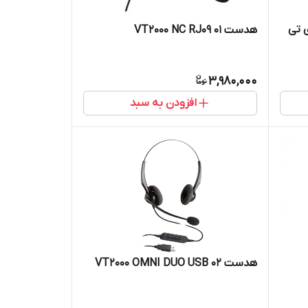
هدست VT2000 NC RJ09 01
3,980,000
افزودن به سبد
هدست VT2000 OMNI DUO USB 02