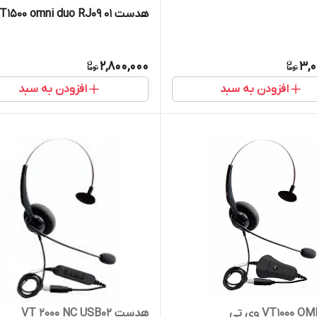
هدست VT1500 omni duo RJ09 01
2,800,000
3,0
افزودن به سبد
افزودن به سبد
VT1000  وی تی
هدست VT 2000 NC USB02